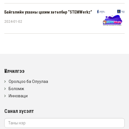
Байгалийн ухааны цахим хөтөлбөр “STEMWerkz”
2024-01-02
Үйлчилгээ
Оролцоо ба Олуулаа
Боломж
Инноваци
Санал хүсэлт