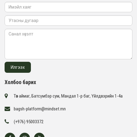
Холбоо барих
Төв аймаг, Батсүмбэр сум, Мандал 1-р баг, Үйлдвэрийн 1-4а
bagsh-platform@mindset.mn
(+976) 95003372