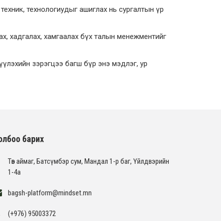
техник, технологиудыг ашиглах нь сургалтын үр
ах, хадгалах, хамгаалах бүх талын менежментийг
үүлэхийн зэрэгцээ багш бүр энэ мэдлэг, ур
олбоо барих
Төв аймаг, Батсүмбэр сум, Мандал 1-р баг, Үйлдвэрийн
1-4а
bagsh-platform@mindset.mn
(+976) 95003372