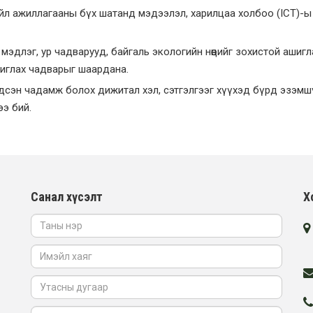
йл ажиллагааны бүх шатанд мэдээлэл, харилцаа холбоо (ICT)-ы 
эдлэг, ур чадварууд, байгаль экологийн нөөцийг зохистой ашигл
иглах чадварыг шаардана.
ндсэн чадамж болох дижитал хэл, сэтгэлгээг хүүхэд бүрд эзэмш
ээ бий.
Санал хүсэлт
Х