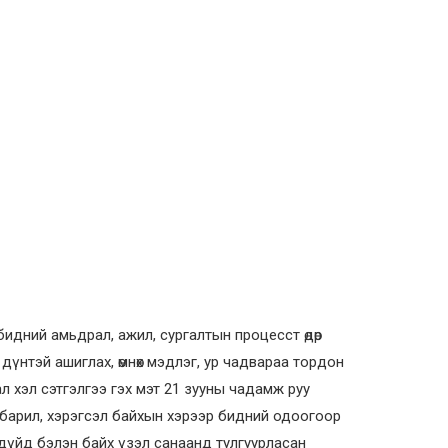
дний амьдрал, ажил, сургалтын процесст өдөр
дүнтэй ашиглах, өмнөх мэдлэг, ур чадвараа тордон
ал хэл сэтгэлгээ гэх мэт 21 зууны чадамж руу
 барил, хэрэгсэл байхын хэрээр бидний одоогоор
дүйд бэлэн байх үзэл санаанд тулгуурласан