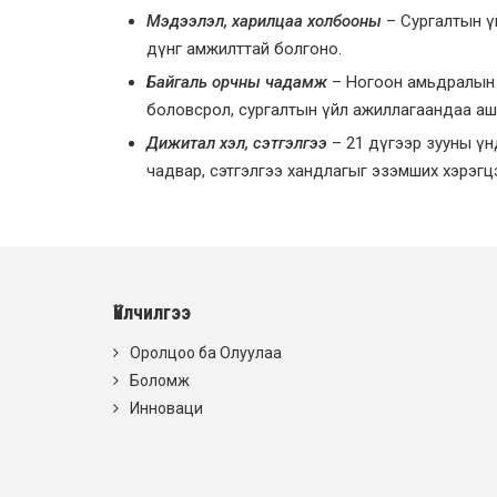
Мэдээлэл, харилцаа холбооны
– Сургалтын ү
дүнг амжилттай болгоно.
Байгаль орчны чадамж
– Ногоон амьдралын м
боловсрол, сургалтын үйл ажиллагаандаа аш
Дижитал хэл, сэтгэлгээ
– 21 дүгээр зууны ү
чадвар, сэтгэлгээ хандлагыг эзэмших хэрэгц
Үйлчилгээ
Оролцоо ба Олуулаа
Боломж
Инноваци