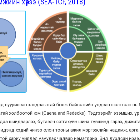
мжийн хүрээ
(SEA-TCF, 2018)
 суурилсан хандлагатай болж байгаагийн үндсэн шалтгаан нь би
тай холбоотой юм (Caena and Redecke). Тэдгээрийг эзэмших, үр 
амтдаа шийдвэрлэх, бүтээлч сэтгэхүйн шинэ түвшинд гарах, дижит
. Бидэнд хэдий чинээ олон тооны ажил мэргэжлийн чадамж, арга
стой хариу үйлдэл үзүүлэх чадвар нэмэгдэнэ. Энд дурдсан ирээ