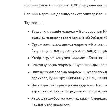
багшийн хөгжлийн загварыг OECD байгууллагаас г
Багшийн мэргэшил дээшлүүлэх сургалтаар багш 
Тэдгээр нь:
Заадаг хичээлийн
ч
адамж
– Боловсролын Их 
ашиглах чадвар хэзээ ч хангалттай байдаггүй
Судалгааны ажил эрхлэх чадамж
– Боловсрол
бусдыг цэнэглэхэд сониуч, эрэл хайгуулч да
Хөтөлбөр, агуулга хөгжүүлэх чадамж
– Багш нар нь
Сэтгэл хөдлөлийн чадамж
– Суралцагчдын сэтг
Нийгэмшихүй соёлын чадамж
– Суралцагчид,
ардчилал, хүний эрх, нийгмийн үнэ цэн, шашин
Насан туршийн суралцахуйн чадамж
– Багш н
хэрэгтэй юм. Түүнчлэн өөрсдийн суралцагч, ш
Харилцаа холбоо тогтоох чадамж
– Суралцаху
чаддаг байх явдал юм.