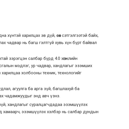
 хүнтэй харилцах эв дүй, өсөх сэтгэлгээтэй байх,
слах чадвар нь багш гэлтгүй хувь хүн бүрт байвал
тай зэрэгцэн салбар бүрд 4.0 хөгжлийн
сгалын мэдлэг, ур чадвар, хандлагыг эзэмших
эл харилцаа холбооны техник, технологийг
лал, агуулга ба арга зүй, багшлахуй ба
ах чадамжуудыг энд авч үзнэ.
 зүй, хандлагыг суралцагчдадаа эзэмшүүлэх
гад хамаарч, эзэмшүүлэх хэлбэр нь салбар дундын