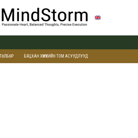
ӨТӨЛБӨР
БЯЦХАН ХҮМҮҮСИЙН ТОМ АСУУДЛУУД