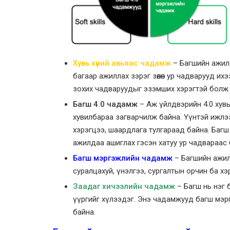
Хувь хүний авьяас чадамж
– Багшийн ажил н
багаар ажиллах зэрэг зөөлөн ур чадварууд их
зохих чадваруудыг эзэмших хэрэгтэй болж 
Багш 4.0 чадамж
– Аж үйлдвэрийн 4.0 хувь
хувилбараа загварчилж байна. Үүнтэй ижлэ
хэрэгцээ, шаардлага тулгараад байна. Багш 
ажилдаа ашиглах гэсэн хатуу ур чадвараас
Багш мэргэжлийн чадамж
– Багшийн ажил 
суралцахуй, үнэлгээ, сургалтын орчин ба 
Заадаг хичээлийн чадамж
– Багш нь нэг 
үүргийг хүлээдэг. Энэ чадамжууд багш мэрг
байна.