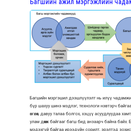
Багшийн ажил мэргэжлийн чада
Багшийн мэргэшил дээшлүүлэлт нь илүү чадамжид
бүр шахуу шинэ мэдлэг, технологи нэвтэрч байгаа
өнгөлөх, давуу талаа болгох, хэцүү асуудлуудаа х
улам дөхөж байгааг багш бид анзаарч байна байх
мэдэхгүй байгаа ирээдүйн сорилт, эрэлтэд зохи