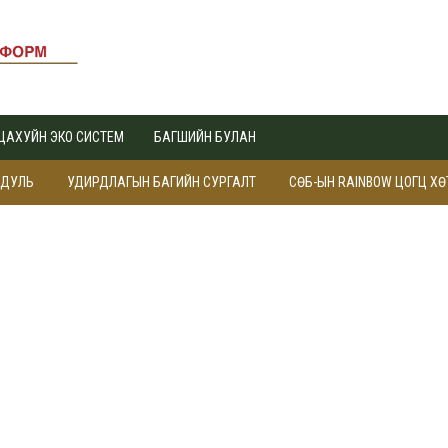
ЦАХУЙН ЭКО СИСТЕМ
БАГШИЙН БУЛАН
ОДУЛЬ
УДИРДЛАГЫН БАГИЙН СУРГАЛТ
СӨБ-ЫН RAINBOW ЦОГЦ Х