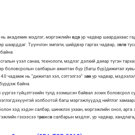
ь академик мэдлэг, мэргэжлийн өндөр ур чадвар шаардахаас гадна
ээр шаарддаг. Түүнчлэн эмпати, шийдвэр гаргах чадвар, зөвлөн ту
байна.
сгалын үзэл санаа, технологи, мэдлэг дэлхий даяар түгэн тархах
эр боловсролын салбарын ажилтан бүр (багш бүр)дижитал хувь
4.0 чадамж нь “дижитал хэл, сэтгэлгээ” зөөлөн ур чадвар, мэдээл
 бүрдэж байна.
үүргээ гүйцэтгэхийн тулд эзэмшсэн байвал зохих боловсрол суд
хэрэглэгдэхүүнтэй холбоотой багш мэргэжлүүдэд нийтлэг хамаар
болон хэд хэдэн салбар, шинжлэх ухаан, мэргэжлийн онол, арга
эжлийн гэхээсээ төрөлжсөн салбарын мэдлэг, ур чадвар, хандла