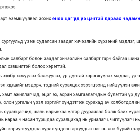
аргажээ.
нарт эзэмшүүлвэл зохих
өнөө цаг үед үнэ цэнтэй дараах чадам
сургуульд үзэж судалсан заадаг хичээлийн хүрээний мэдлэг, ш
.
ын салбарт болон заадаг хичээлийн салбарт гарч байгаа шинэ мэ
дал хэвшилтэй болох хэрэгтэй.
 хөтөлбөр хөгжүүлэх баяжуулах, үр дүнтэй хэрэгжүүлэх мэдлэг, ур
эл хөдлөлийг мэдэрч, тэдний суралцах хэрэгцээнд нийцүүлэн аж
 хамт ажиллагчид, эцэг эх, асран хамгаалагчдын бүлэгтэй үр д
, олон ургальч үзэл зэргийг хүндэтгэж сурахад ач холбогдол өгнө
ь суралцагчид, шавь нарынхаа үлгэр дуурайлал болж байх үүрэ
авь нараа ч насан туршдаа суралцахад нь уриалагч, чиглүүлэгч нь
йн зориултууддаа хүрэх үндсэн аргуудын нэг нь янз бүрийн хар