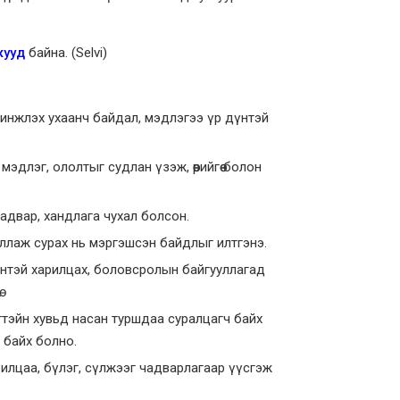
жууд
байна. (Selvi)
инжлэх ухаанч байдал, мэдлэгээ үр дүнтэй
длэг, ололтыг судлан үзэж, өөрийгөө болон
 чадвар, хандлага чухал болсон.
иллаж сурах нь мэргэшсэн байдлыг илтгэнэ.
үнтэй харилцах, боловсролын байгууллагад
.
гтэйн хувьд насан туршдаа суралцагч байх
 байх болно.
илцаа, бүлэг, сүлжээг чадварлагаар үүсгэж