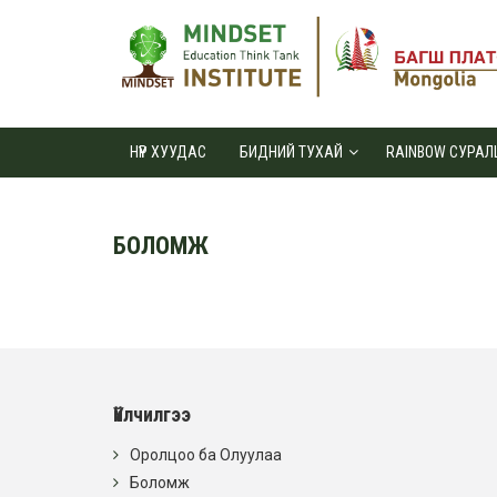
НҮҮР ХУУДАС
БИДНИЙ ТУХАЙ
RAINBOW СУРАЛ
БОЛОМЖ
Үйлчилгээ
Оролцоо ба Олуулаа
Боломж