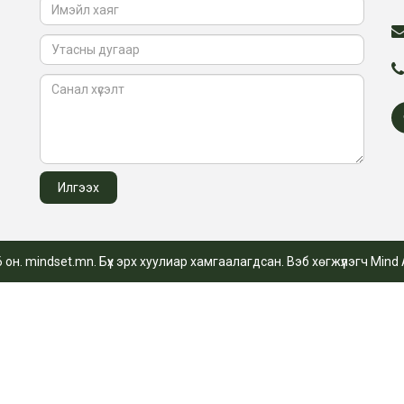
 он. mindset.mn. Бүх эрх хуулиар хамгаалагдсан. Вэб хөгжүүлэгч
Mind 