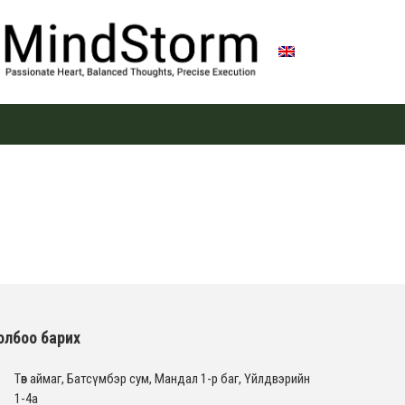
олбоо барих
Төв аймаг, Батсүмбэр сум, Мандал 1-р баг, Үйлдвэрийн
1-4а