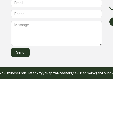
 он. mindset.mn. Бүх эрх хуулиар хамгаалагдсан. Вэб хөгжүүлэгч
Mind 