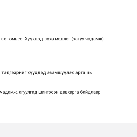
 эх томьёо. Хүүхдэд зөвхөн мэдлэг (хатуу чадамж)
л, тэдгээрийг хүүхдэд эзэмшүүлэх арга нь
 чадамж, агуулгад шингэсэн давхарга байдлаар