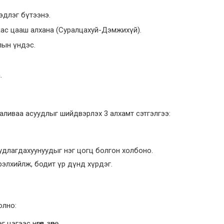
эдлэг бүтээнэ.
раас цааш алхана (Суралцахуй-Дэмжихүй).
лын үндэс.
.
ливаа асуудлыг шийдвэрлэх 3 алхамт сэтгэлгээ:
h судлагдахуунуудыг нэг цогц болгон холбоно.
элхийлж, бодит үр дүнд хүрдэг.
олно:
ээс нөгөөд зөөнө.