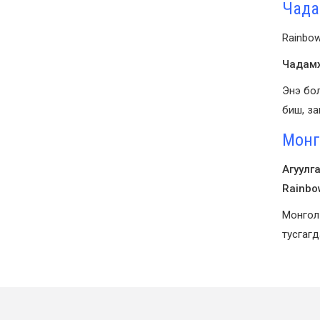
Чада
Rainbow
Чадамж
Энэ бол
биш, зан
Монг
Агуулга
Rainbo
Монгол 
тусгагд