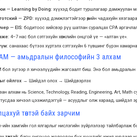
юи — Learning by Doing:
хүүхэд бодит туршлагаар дамжуулан м
готский — ZPD:
хүүхэд дэмжлэгтэйгээр өөрийн чадахуйн хязгаа
нер — EIS:
бодитоос хийсвэр рүү шатлан суралцах CPA аргачла
аже:
4–7 нас бол сэтгэхүйн хөгжлийн онцгой үе — «алтан үе».
үүм:
санахаас бүтээх хүртэлх сэтгэхүйн 6 түвшинг бүрэн хамарна
AM — амьдралын философийн 3 алхам
бол зүгээр л хичээлүүдийн жагсаалт биш. Энэ бол амьдралын а
ыг ойлгох
→ Шийдэл олох → Шийдвэрлэх
ван алхам нь Science, Technology, Reading, Engineering, Art, Mat
тусдаа хичээл цээжилдэггүй — асуудлыг олж хараад, шийдэл эр
лцахуй төвтэй байх зарчим
-ийн хамгийн гол ялгарлыг нислэгийн зүйрлэлээр тайлбарлаж б
ш төвтэй:
багш онгоцоо жолоодон бүх хүүхдийг ижил хурдаар нэг цэг