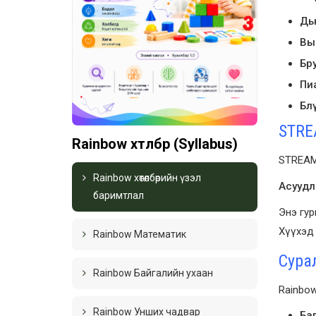
Дь
Вы
Бру
Пи
Бл
STRE
Rainbow хөтөлбөр (Syllabus)
STREAM 
Rainbow хөтөлбөрийн үзэл
Асуудл
баримтлал
Энэ гур
Хүүхэд 
Rainbow Математик
Сура
Rainbow Байгалийн ухаан
Rainbow
Rainbow Унших чадвар
Баг