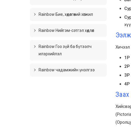
Сур
Rainbow Бие, хөдөлгөөний хөгжил
Сур
хүү
Rainbow Нийгэм-сэтгэл хөдлөл
Ээлж
Rainbow Гоо зүй ба бүтээлч
Хичээл 
илэрхийлэл
1P
2P 
Rainbow чадамжийн үнэлгээ
3P
4P
Заах
Хийсвэ
(Pictor
(Оролц