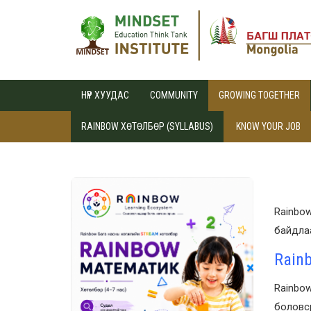
НҮҮР ХУУДАС
COMMUNITY
GROWING TOGETHER
RAINBOW ХӨТӨЛБӨР (SYLLABUS)
KNOW YOUR JOB
Rainbow
байдлаа
Rain
Rainbo
боловс