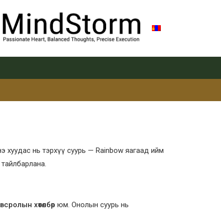
Энэ хуудас нь тэрхүү суурь — Rainbow яагаад ийм
 тайлбарлана.
сролын хөтөлбөр
юм. Онолын суурь нь