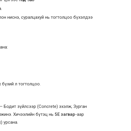
.
йлон ниснэ, суралцахуй нь тогтолцоо бүхэлдээ
ана:
х бүхий л тогтолцоо.
 Бодит зүйлсээр (Concrete) эхэлж, Зурган
шилжинэ. Хичээлийн бүтэц нь
5Е загвар
-аар
 урсана.