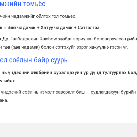
мжийн томьёо
-ийн чадамжийг ойлгох гол томьёо:
 = Зөөлөн чадамж + Хатуу чадамж + Сэтгэлгээ
 Др. Галбадрахын Rainbow хөтөлбөрт зориулан боловсруулсан өөрийн
 төлөв (зөөлөн чадамж) болон сэтгэхүйг зэрэг хөгжүүлнэ гэсэн үг.
ол соёлын байр суурь
 нь үндэсний хөтөлбөрийн суралцахуйн үр дүнд тулгуурлах бо
w-ийнх.
үндэсний соёл нь нэмэлт хавсралт биш — судлагдахуун бүрийн
ана.