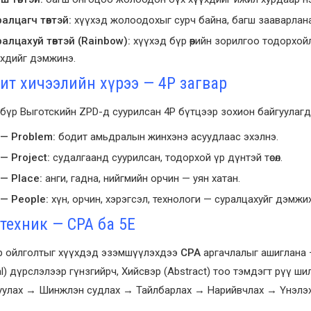
алцагч төвтэй:
хүүхэд жолоодохыг сурч байна, багш зааварлана
алцахуй төвтэй (Rainbow):
хүүхэд бүр өөрийн зорилгоо тодорхо
хдийг дэмжинэ.
ит хичээлийн хүрээ — 4Р загвар
бүр Выготскийн ZPD-д суурилсан 4Р бүтцээр зохион байгуулагд
 — Problem:
бодит амьдралын жинхэнэ асуудлаас эхэлнэ.
— Project:
судалгаанд суурилсан, тодорхой үр дүнтэй төсөл.
 — Place:
анги, гадна, нийгмийн орчин — уян хатан.
 — People:
хүн, орчин, хэрэгсэл, технологи — суралцахуйг дэмжи
 техник — CPA ба 5Е
р ойлголтыг хүүхдэд эзэмшүүлэхдээ
CPA
аргачлалыг ашиглана —
ial) дүрслэлээр гүнзгийрч, Хийсвэр (Abstract) тоо тэмдэгт рүү 
уулах → Шинжлэн судлах → Тайлбарлах → Нарийвчлах → Үнэлэх)