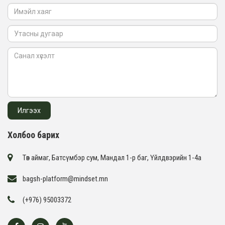
Холбоо барих
Төв аймаг, Батсүмбэр сум, Мандал 1-р баг, Үйлдвэрийн 1-4а
bagsh-platform@mindset.mn
(+976) 95003372