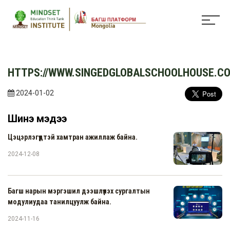
HTTPS://WWW.SINGEDGLOBALSCHOOLHOUSE.CO
2024-01-02
Шинэ мэдээ
Цэцэрлэгүүдтэй хамтран ажиллаж байна.
2024-12-08
Багш нарын мэргэшил дээшлүүлэх сургалтын
модулиудаа танилцуулж байна.
2024-11-16