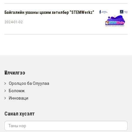
Байгалийн ухааны цахим хөтөлбөр “STEMWerkz”
2024-01-02
Үйлчилгээ
Оролцоо ба Олуулаа
Боломж
Инноваци
Санал хүсэлт