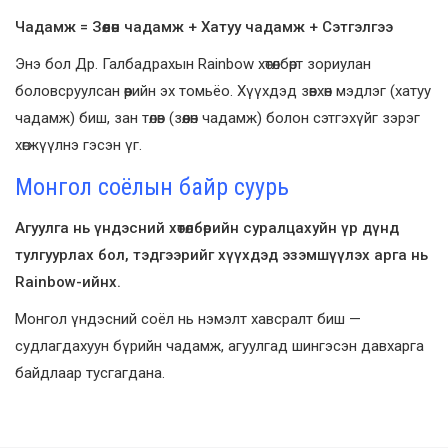
Чадамж = Зөөлөн чадамж + Хатуу чадамж + Сэтгэлгээ
Энэ бол Др. Галбадрахын Rainbow хөтөлбөрт зориулан
боловсруулсан өөрийн эх томьёо. Хүүхдэд зөвхөн мэдлэг (хатуу
чадамж) биш, зан төлөв (зөөлөн чадамж) болон сэтгэхүйг зэрэг
хөгжүүлнэ гэсэн үг.
Монгол соёлын байр суурь
Агуулга нь үндэсний хөтөлбөрийн суралцахуйн үр дүнд
тулгуурлах бол, тэдгээрийг хүүхдэд эзэмшүүлэх арга нь
Rainbow-ийнх.
Монгол үндэсний соёл нь нэмэлт хавсралт биш —
судлагдахуун бүрийн чадамж, агуулгад шингэсэн давхарга
байдлаар тусгагдана.