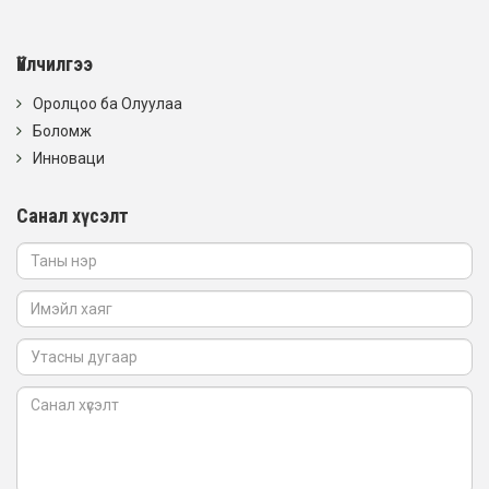
Үйлчилгээ
Оролцоо ба Олуулаа
Боломж
Инноваци
Санал хүсэлт