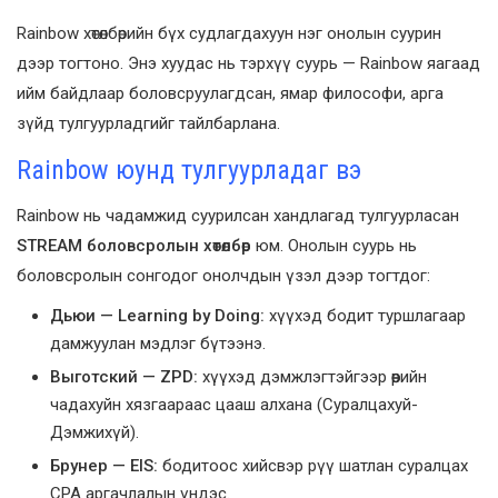
Rainbow хөтөлбөрийн бүх судлагдахуун нэг онолын суурин
дээр тогтоно. Энэ хуудас нь тэрхүү суурь — Rainbow яагаад
ийм байдлаар боловсруулагдсан, ямар философи, арга
зүйд тулгуурладгийг тайлбарлана.
Rainbow юунд тулгуурладаг вэ
Rainbow нь чадамжид суурилсан хандлагад тулгуурласан
STREAM боловсролын хөтөлбөр
юм. Онолын суурь нь
боловсролын сонгодог онолчдын үзэл дээр тогтдог:
Дьюи — Learning by Doing:
хүүхэд бодит туршлагаар
дамжуулан мэдлэг бүтээнэ.
Выготский — ZPD:
хүүхэд дэмжлэгтэйгээр өөрийн
чадахуйн хязгаараас цааш алхана (Суралцахуй-
Дэмжихүй).
Брунер — EIS:
бодитоос хийсвэр рүү шатлан суралцах
CPA аргачлалын үндэс.