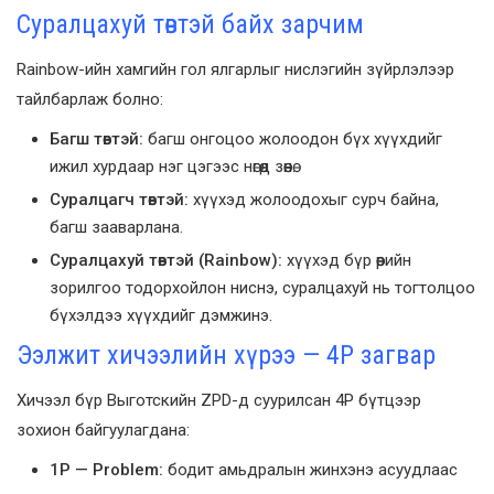
Суралцахуй төвтэй байх зарчим
Rainbow-ийн хамгийн гол ялгарлыг нислэгийн зүйрлэлээр
тайлбарлаж болно:
Багш төвтэй:
багш онгоцоо жолоодон бүх хүүхдийг
ижил хурдаар нэг цэгээс нөгөөд зөөнө.
Суралцагч төвтэй:
хүүхэд жолоодохыг сурч байна,
багш зааварлана.
Суралцахуй төвтэй (Rainbow):
хүүхэд бүр өөрийн
зорилгоо тодорхойлон ниснэ, суралцахуй нь тогтолцоо
бүхэлдээ хүүхдийг дэмжинэ.
Ээлжит хичээлийн хүрээ — 4Р загвар
Хичээл бүр Выготскийн ZPD-д суурилсан 4Р бүтцээр
зохион байгуулагдана:
1P — Problem:
бодит амьдралын жинхэнэ асуудлаас