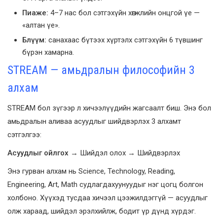
Пиаже:
4–7 нас бол сэтгэхүйн хөгжлийн онцгой үе —
«алтан үе».
Блүүм:
санахаас бүтээх хүртэлх сэтгэхүйн 6 түвшинг
бүрэн хамарна.
STREAM — амьдралын философийн 3
алхам
STREAM бол зүгээр л хичээлүүдийн жагсаалт биш. Энэ бол
амьдралын аливаа асуудлыг шийдвэрлэх 3 алхамт
сэтгэлгээ:
Асуудлыг ойлгох
→ Шийдэл олох → Шийдвэрлэх
Энэ гурван алхам нь Science, Technology, Reading,
Engineering, Art, Math судлагдахуунуудыг нэг цогц болгон
холбоно. Хүүхэд тусдаа хичээл цээжилдэггүй — асуудлыг
олж хараад, шийдэл эрэлхийлж, бодит үр дүнд хүрдэг.