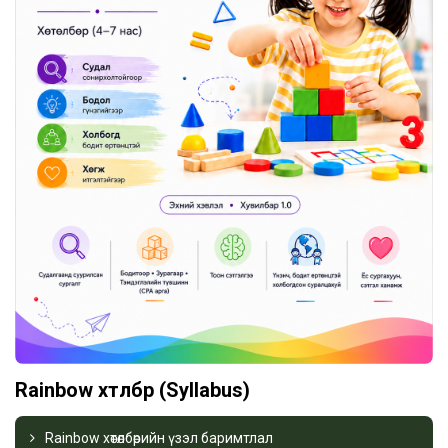
Rainbow хөтөлбөр (Syllabus)
Rainbow хөтөлбөрийн үзэл баримтлал