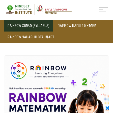
RAINBOW ХӨТӨЛБӨР (SYLLABUS)
RAINBOW БАГШ 4.0 ХӨТӨЛБӨР
RAINBOW ЧАНАРЫН СТАНДАРТ