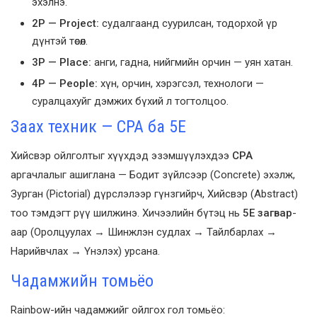
эхэлнэ.
2P — Project:
судалгаанд суурилсан, тодорхой үр
дүнтэй төсөл.
3P — Place:
анги, гадна, нийгмийн орчин — уян хатан.
4P — People:
хүн, орчин, хэрэгсэл, технологи —
суралцахуйг дэмжих бүхий л тогтолцоо.
Заах техник — CPA ба 5Е
Хийсвэр ойлголтыг хүүхдэд эзэмшүүлэхдээ
CPA
аргачлалыг ашиглана — Бодит зүйлсээр (Concrete) эхэлж,
Зурган (Pictorial) дүрслэлээр гүнзгийрч, Хийсвэр (Abstract)
тоо тэмдэгт рүү шилжинэ. Хичээлийн бүтэц нь
5Е загвар
-
аар (Оролцуулах → Шинжлэн судлах → Тайлбарлах →
Нарийвчлах → Үнэлэх) урсана.
Чадамжийн томьёо
Rainbow-ийн чадамжийг ойлгох гол томьёо: