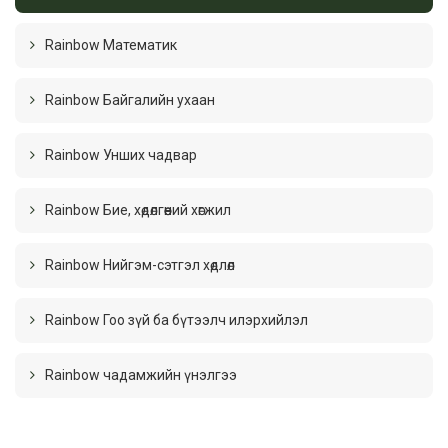
Rainbow Математик
Rainbow Байгалийн ухаан
Rainbow Унших чадвар
Rainbow Бие, хөдөлгөөний хөгжил
Rainbow Нийгэм-сэтгэл хөдлөл
Rainbow Гоо зүй ба бүтээлч илэрхийлэл
Rainbow чадамжийн үнэлгээ